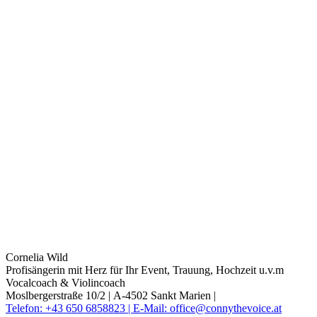
Cornelia Wild
Profisängerin mit Herz für Ihr Event, Trauung, Hochzeit u.v.m
Vocalcoach & Violincoach
Moslbergerstraße 10/2 |
A-4502 Sankt Marien |
Telefon: +43 650 6858823 |
E-Mail: office@connythevoice.at